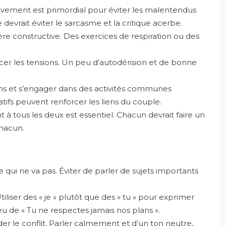
ivement est primordial pour éviter les malentendus
e devrait éviter le sarcasme et la critique acerbe.
re constructive. Des exercices de respiration ou des
cer les tensions. Un peu d’autodérision et de bonne
zons et s’engager dans des activités communes
tifs peuvent renforcer les liens du couple.
 à tous les deux est essentiel. Chacun devrait faire un
chacun.
qui ne va pas. Éviter de parler de sujets importants
liser des « je » plutôt que des « tu » pour exprimer
eu de « Tu ne respectes jamais nos plans ».
der le conflit. Parler calmement et d’un ton neutre,