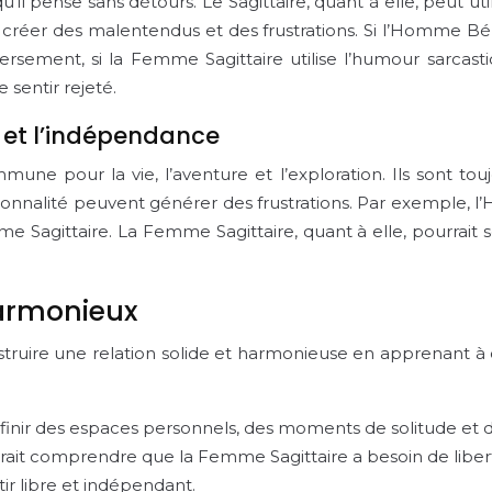
qu’il pense sans détours. Le Sagittaire, quant à elle, peut u
ut créer des malentendus et des frustrations. Si l’Homme B
 Inversement, si la Femme Sagittaire utilise l’humour sa
 sentir rejeté.
e et l’indépendance
mune pour la vie, l’aventure et l’exploration. Ils sont tou
onnalité peuvent générer des frustrations. Par exemple, l’H
e Sagittaire. La Femme Sagittaire, quant à elle, pourrait
harmonieux
onstruire une relation solide et harmonieuse en apprenant 
éfinir des espaces personnels, des moments de solitude et de
t comprendre que la Femme Sagittaire a besoin de liberté 
ir libre et indépendant.