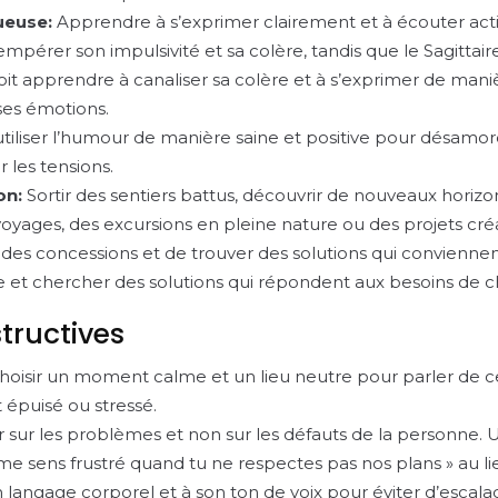
ueuse:
Apprendre à s’exprimer clairement et à écouter act
tempérer son impulsivité et sa colère, tandis que le Sagittair
t apprendre à canaliser sa colère et à s’exprimer de maniè
ses émotions.
iliser l’humour de manière saine et positive pour désamor
 les tensions.
on:
Sortir des sentiers battus, découvrir de nouveaux hori
yages, des excursions en pleine nature ou des projets créa
des concessions et de trouver des solutions qui conviennent
e et chercher des solutions qui répondent aux besoins de 
tructives
hoisir un moment calme et un lieu neutre pour parler de ce 
t épuisé ou stressé.
sur les problèmes et non sur les défauts de la personne. Uti
me sens frustré quand tu ne respectes pas nos plans » au li
on langage corporel et à son ton de voix pour éviter d’escala