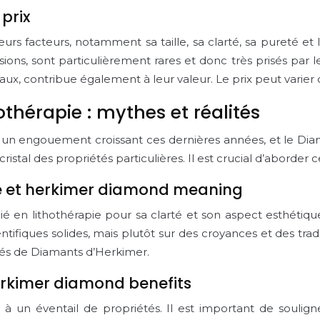
prix
s facteurs, notamment sa taille, sa clarté, sa pureté et l
ions, sont particulièrement rares et donc très prisés par les 
ux, contribue également à leur valeur. Le prix peut varier
othérapie : mythes et réalités
ît un engouement croissant ces dernières années, et le D
al des propriétés particulières. Il est crucial d’aborder ce
pie et herkimer diamond meaning
en lithothérapie pour sa clarté et son aspect esthétique.
ifiques solides, mais plutôt sur des croyances et des traditi
rnés de Diamants d’Herkimer.
erkimer diamond benefits
é à un éventail de propriétés. Il est important de soulig