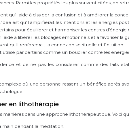
ces. Parmi les propriétés les plus souvent citées, on retr
nt qu’il aide à dissiper la confusion et à améliorer la conce
L’idée est qu’il amplifierait les intentions et les énergies posit
certains pour équilibrer et harmoniser les centres d’énergie 
u’il aide à libérer les blocages émotionnels et à favoriser la g
nt qu’il renforcerait la connexion spirituelle et l’intuition.
st utilisé par certains comme un bouclier contre les énergies
dence et de ne pas les considérer comme des faits établis
omplexe où une personne ressent un bénéfice après avoir 
sychologue
er en lithothérapie
tes manières dans une approche lithothérapeutique. Voici q
a main pendant la méditation.