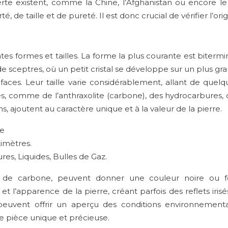
verte existent, comme la Chine, l’Afghanistan ou encore le
 de taille et de pureté. Il est donc crucial de vérifier l’or
es formes et tailles. La forme la plus courante est bitermi
sceptres, où un petit cristal se développe sur un plus gra
aces. Leur taille varie considérablement, allant de quelqu
s, comme de l’anthraxolite (carbone), des hydrocarbures, d
 ajoutent au caractère unique et à la valeur de la pierre.
re
imètres.
res, Liquides, Bulles de Gaz.
pe de carbone, peuvent donner une couleur noire ou fo
l’apparence de la pierre, créant parfois des reflets irisés
peuvent offrir un aperçu des conditions environnemental
e pièce unique et précieuse.