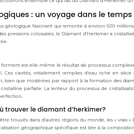
Découvrons ensemble ce qui fait du Diamant d’Herkimer un cri
logiques : un voyage dans le temps
s géologique fascinant qui remonte à environ 500 million
es pressions colossales, le Diamant d’Herkimer a cristall
tée.
forment est elle-même le résultat de processus complexes 
. Ces cavités, initialement remplies d’eau riche en silic
sion, bien que modérées par rapport à la formation des di
istalline parfaite. La lenteur du processus de cristallisatio
erfection.
où trouver le diamant d’herkimer?
 être trouvés dans d’autres régions du monde, les « vrais
alisation géographique spécifique est liée à la compositi