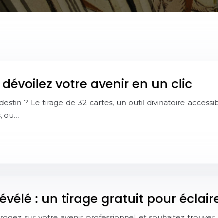
 dévoilez votre avenir en un clic
stin ? Le tirage de 32 cartes, un outil divinatoire accessib
s, ou…
évélé : un tirage gratuit pour éclai
rogez sur votre avenir professionnel et souhaitez trouver