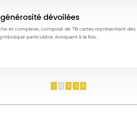
t générosité dévoilées
e riche et complexe, composé de 78 cartes représentant des
 symbolique particulière, évoquant à la fois…
1
2
3
4
5