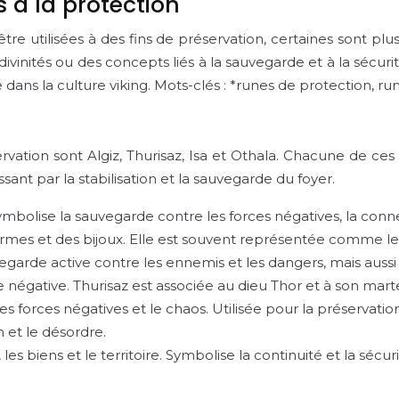
 à la protection
re utilisées à des fins de préservation, certaines sont plu
divinités ou des concepts liés à la sauvegarde et à la sécu
ans la culture viking. Mots-clés : *runes de protection, run
vation sont Algiz, Thurisaz, Isa et Othala. Chacune de ce
sant par la stabilisation et la sauvegarde du foyer.
ymbolise la sauvegarde contre les forces négatives, la conne
rmes et des bijoux. Elle est souvent représentée comme les
vegarde active contre les ennemis et les dangers, mais aussi 
gative. Thurisaz est associée au dieu Thor et à son martea
les forces négatives et le chaos. Utilisée pour la préservation
 et le désordre.
, les biens et le territoire. Symbolise la continuité et la sécu