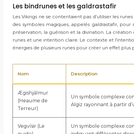
Les bindrunes et les galdrastafir
Les Vikings ne se contentaient pas d’utiliser les run
des symboles magiques, appelés galdrastafir, pour r
préservation, la guérison et la divination. La créati
runes et une intention claire. Le contexte et l’inten
énergies de plusieurs runes pour créer un effet plus p
Nom
Description
Ægishjálmur
Un symbole complexe com
(Heaume de
Algiz rayonnant à partir d’
Terreur)
Vegvísir (Le
Un symbole complexe com
guide)
indiquant différentes direc