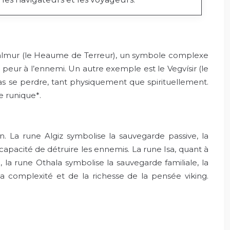
ishjálmur (le Heaume de Terreur), un symbole complexe
la peur à l’ennemi. Un autre exemple est le Vegvísir (le
as se perdre, tant physiquement que spirituellement.
e runique*.
on. La rune Algiz symbolise la sauvegarde passive, la
 capacité de détruire les ennemis. La rune Isa, quant à
n, la rune Othala symbolise la sauvegarde familiale, la
la complexité et de la richesse de la pensée viking.