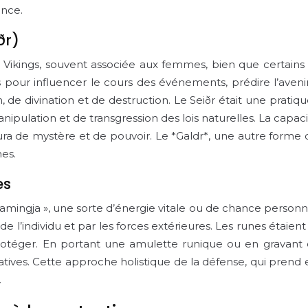
ence.
ðr)
 Vikings, souvent associée aux femmes, bien que certains
nes pour influencer le cours des événements, prédire l’aven
, de divination et de destruction. Le Seiðr était une prati
ulation et de transgression des lois naturelles. La capacité
a de mystère et de pouvoir. Le *Galdr*, une autre forme d
nes.
es
amingja », une sorte d’énergie vitale ou de chance personne
ns de l’individu et par les forces extérieures. Les runes ét
la protéger. En portant une amulette runique ou en gravant
ives. Cette approche holistique de la défense, qui prend en
.