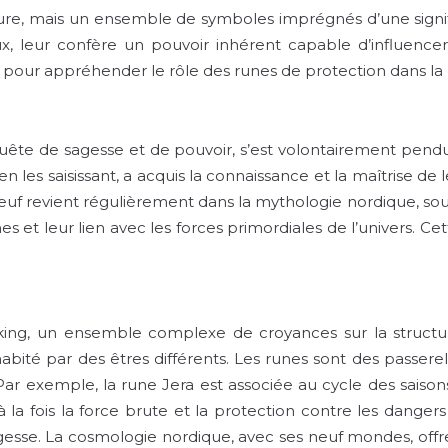
ure, mais un ensemble de symboles imprégnés d’une signifi
ieux, leur confère un pouvoir inhérent capable d’influence
our appréhender le rôle des runes de protection dans la c
ête de sagesse et de pouvoir, s’est volontairement pendu 
, en les saisissant, a acquis la connaissance et la maîtrise 
 neuf revient régulièrement dans la mythologie nordique, s
unes et leur lien avec les forces primordiales de l’univers.
king, un ensemble complexe de croyances sur la structure 
ité par des êtres différents. Les runes sont des passe
re. Par exemple, la rune Jera est associée au cycle des sai
la fois la force brute et la protection contre les dangers e
agesse. La cosmologie nordique, avec ses neuf mondes, offr