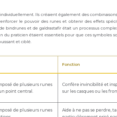
es individuellement. Ils créaient également des combinaiso
enforcer le pouvoir des runes et obtenir des effets spécif
on de bindrunes et de galdrastafir était un processus comp
tion du praticien étaient essentiels pour que ces symboles 
uissant et ciblé.
Fonction
posé de plusieurs runes
Confère invincibilité et ins
un point central.
sur les casques ou les fron
posé de plusieurs runes
Aide à ne pas se perdre, t
tions.
particulièrement prisé par