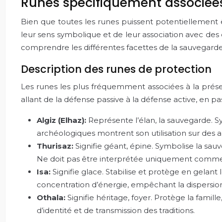
Runes spécifiquement associées
Bien que toutes les runes puissent potentiellement êt
leur sens symbolique et de leur association avec des 
comprendre les différentes facettes de la sauvegarde d
Description des runes de protection
Les runes les plus fréquemment associées à la préser
allant de la défense passive à la défense active, en pas
Algiz (Elhaz):
Représente l’élan, la sauvegarde. S
archéologiques montrent son utilisation sur des a
Thurisaz:
Signifie géant, épine. Symbolise la sau
Ne doit pas être interprétée uniquement comme né
Isa:
Signifie glace. Stabilise et protège en gelant 
concentration d’énergie, empêchant la dispersion
Othala:
Signifie héritage, foyer. Protège la famille
d’identité et de transmission des traditions.