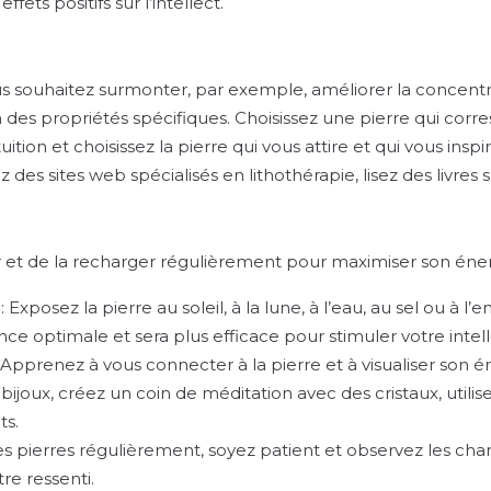
fets positifs sur l’intellect.
vous souhaitez surmonter, par exemple, améliorer la concentra
 des propriétés spécifiques. Choisissez une pierre qui corre
uition et choisissez la pierre qui vous attire et qui vous inspir
z des sites web spécialisés en lithothérapie, lisez des livre
fier et de la recharger régulièrement pour maximiser son éner
t
: Exposez la pierre au soleil, à la lune, à l’eau, au sel ou à
ce optimale et sera plus efficace pour stimuler votre intell
: Apprenez à vous connecter à la pierre et à visualiser son én
 bijoux, créez un coin de méditation avec des cristaux, utilis
ts.
 les pierres régulièrement, soyez patient et observez les ch
re ressenti.