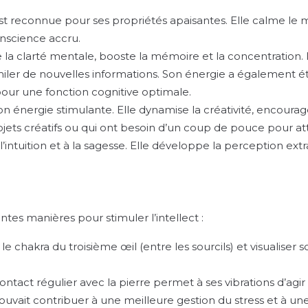
st reconnue pour ses propriétés apaisantes. Elle calme le men
onscience accru.
 la clarté mentale, booste la mémoire et la concentration. Il
miler de nouvelles informations. Son énergie a également ét
pour une fonction cognitive optimale.
son énergie stimulante. Elle dynamise la créativité, encourage
ets créatifs ou qui ont besoin d’un coup de pouce pour atte
 l’intuition et à la sagesse. Elle développe la perception extras
entes manières pour stimuler l’intellect :
r le chakra du troisième œil (entre les sourcils) et visualiser
contact régulier avec la pierre permet à ses vibrations d’agi
uvait contribuer à une meilleure gestion du stress et à un